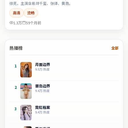
徐克，主演含易烊千玺、张译、黄渤。
高清
流畅
1.3万
59个月前
热播榜
全部
月面边界
1
9.5万
热度
雾岛边界
2
9.4万
热度
霓虹档案
3
9.4万
热度