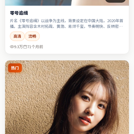
零号追缉
片名《零号追缉》以战争为主线，背景设定在中国大陆，2020年首
播。主演阵容含木村拓哉、黄渤、易烊千玺，节奏明快、反转密
集。
高清
流畅
9.3万
71个月前
热门