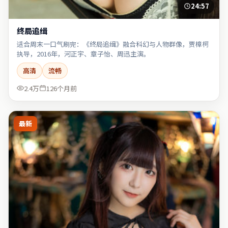
24:57
终局追缉
适合周末一口气刷完：《终局追缉》融合科幻与人物群像，贾樟柯
执导，2016年，河正宇、章子怡、周迅主演。
高清
流畅
2.4万
126个月前
最新