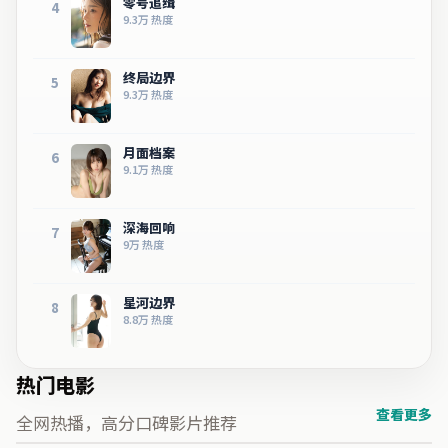
零号追缉
4
9.3万
热度
终局边界
5
9.3万
热度
月面档案
6
9.1万
热度
深海回响
7
9万
热度
星河边界
8
8.8万
热度
热门电影
查看更多
全网热播，高分口碑影片推荐