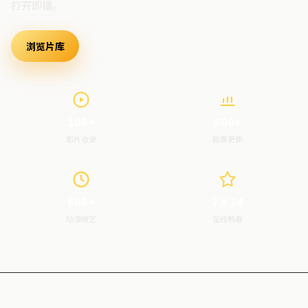
打开即播。
浏览片库
最新上架
100+
800+
影片收录
剧集更新
600+
7×24
动漫综艺
在线畅看