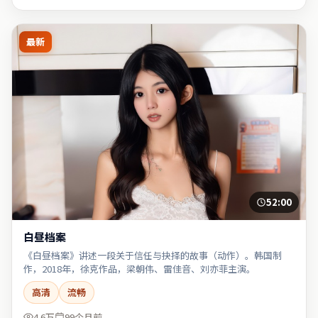
最新
52:00
白昼档案
《白昼档案》讲述一段关于信任与抉择的故事（动作）。韩国制
作，2018年，徐克作品，梁朝伟、雷佳音、刘亦菲主演。
高清
流畅
4.6万
99个月前