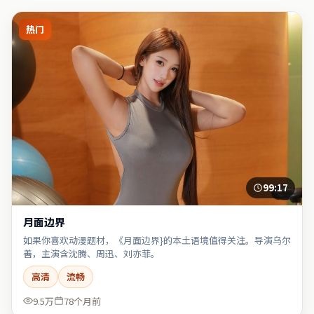
热门
99:17
月面边界
如果你喜欢动漫题材，《月面边界}的本土语境值得关注。导演乌尔
善，主演含沈腾、周迅、刘亦菲。
高清
流畅
9.5万
78个月前