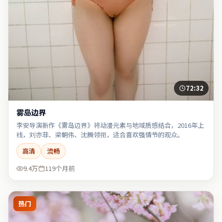
72:32
雾岛边界
李安导演新作《雾岛边界》将动漫元素与地域质感结合，2016年上
线，刘亦菲、梁朝伟、沈腾领衔，适合喜欢强情节的观众。
高清
流畅
9.4万
119个月前
热门