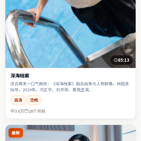
85:13
深海档案
适合周末一口气刷完：《深海档案》融合战争与人物群像，林超贤
执导，2024年，河正宇、刘亦菲、黄渤主演。
高清
流畅
3.6万
28个月前
最新