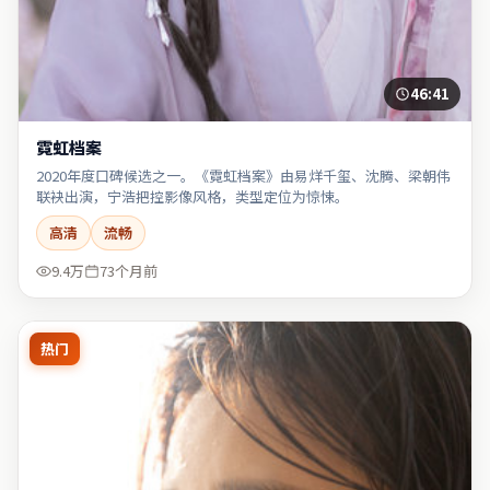
46:41
霓虹档案
2020年度口碑候选之一。《霓虹档案》由易烊千玺、沈腾、梁朝伟
联袂出演，宁浩把控影像风格，类型定位为惊悚。
高清
流畅
9.4万
73个月前
热门