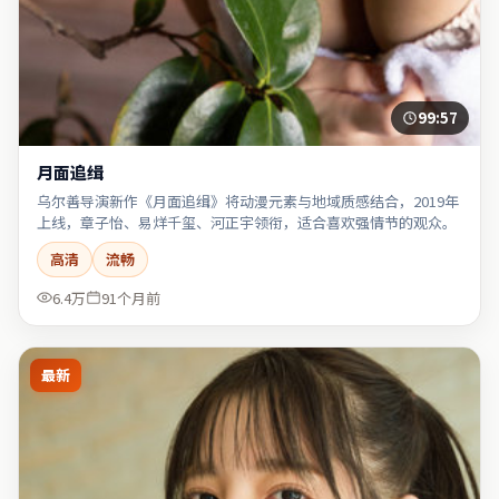
99:57
月面追缉
乌尔善导演新作《月面追缉》将动漫元素与地域质感结合，2019年
上线，章子怡、易烊千玺、河正宇领衔，适合喜欢强情节的观众。
高清
流畅
6.4万
91个月前
最新