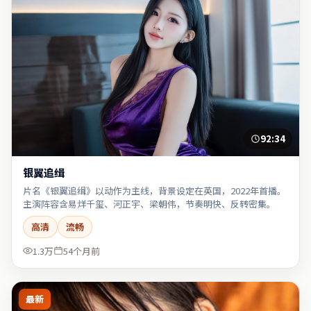
92:34
银翼追缉
片名《银翼追缉》以动作为主线，背景设定在英国，2022年首播。
主演阵容含易烊千玺、河正宇、梁朝伟，节奏明快、反转密集。
高清
流畅
1.3万
54个月前
最新