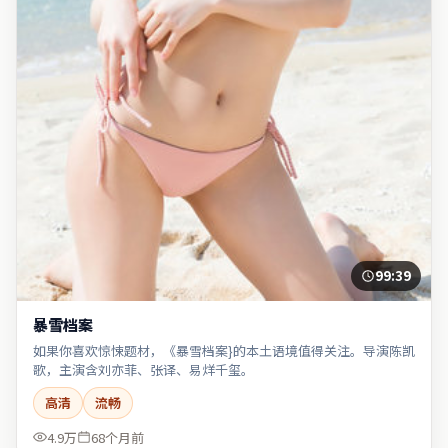
99:39
暴雪档案
如果你喜欢惊悚题材，《暴雪档案}的本土语境值得关注。导演陈凯
歌，主演含刘亦菲、张译、易烊千玺。
高清
流畅
4.9万
68个月前