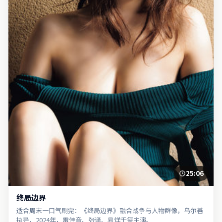
25:06
终局边界
适合周末一口气刷完：《终局边界》融合战争与人物群像，乌尔善
执导，2024年，雷佳音、张译、易烊千玺主演。