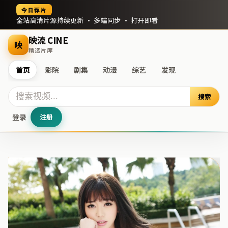
今日荐片
全站高清片源持续更新 · 多端同步 · 打开即看
映流 CINE
映
精选片库
首页
影院
剧集
动漫
综艺
发现
搜索
登录
注册