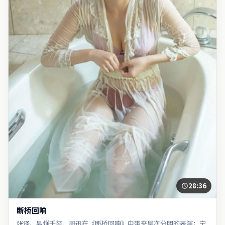
28:36
断桥回响
张译、易烊千玺、周迅在《断桥回响》中带来层次分明的表演；宁